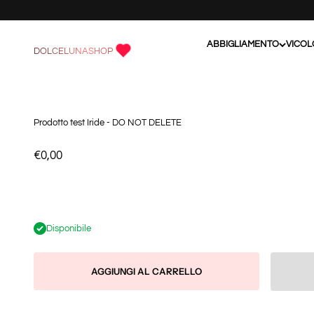
Vai al contenuto
ABBIGLIAMENTO
VICOL
DOLCELUNASHOP
Prodotto test Iride - DO NOT DELETE
Prezzo scontato
€0,00
Disponibile
AGGIUNGI AL CARRELLO