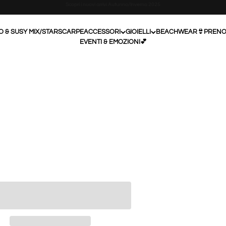
Assistenza Whatsapp: 328 278 3539
O & SUSY MIX/STAR
SCARPE
ACCESSORI
GIOIELLI
BEACHWEAR👙
PRENO
EVENTI & EMOZIONI💕