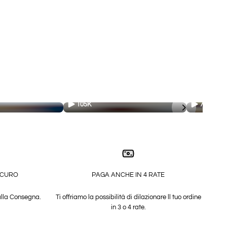
105K
78.3K
ICURO
PAGA ANCHE IN 4 RATE
alla Consegna.
Ti offriamo la possibilità di dilazionare ll tuo ordine
in 3 o 4 rate.