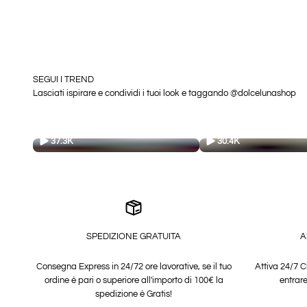
SEGUI I TREND
Lasciati ispirare e condividi i tuoi look e taggando @dolcelunashop
37.3K
30.4K
SPEDIZIONE GRATUITA
A
Consegna Express in 24/72 ore lavorative, se il tuo
Attiva 24/7 C
ordine è pari o superiore all'importo di 100€ la
entrare
spedizione è Gratis!