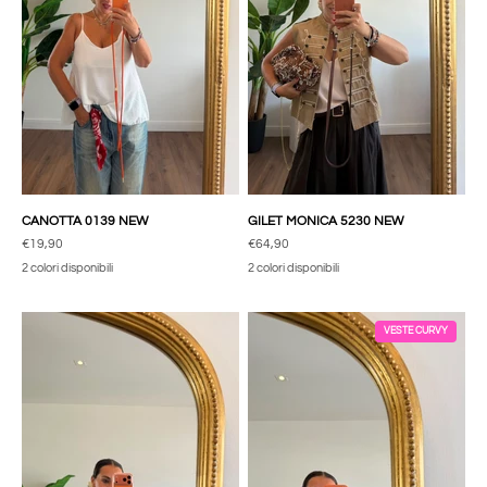
CANOTTA 0139 NEW
GILET MONICA 5230 NEW
Prezzo scontato
Prezzo scontato
€19,90
€64,90
2 colori disponibili
2 colori disponibili
VESTE CURVY