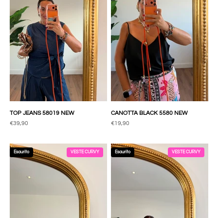
TOP JEANS 58019 NEW
CANOTTA BLACK 5580 NEW
Prezzo scontato
Prezzo scontato
€39,90
€19,90
Esaurito
VESTE CURVY
Esaurito
VESTE CURVY