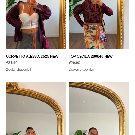
CORPETTO ALESSIA 2525 NEW
TOP CECILIA 260846 NEW
Prezzo scontato
Prezzo scontato
€34,90
€29,90
2 colori disponibili
2 colori disponibili