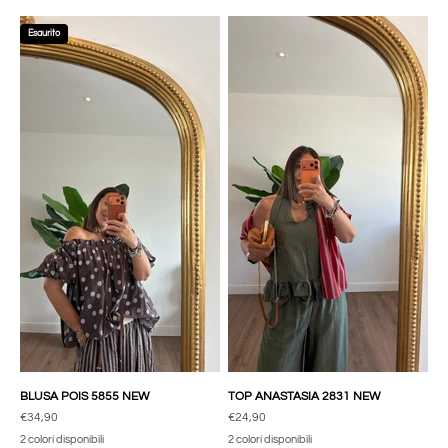
Esaurito
BLUSA POIS 5855 NEW
TOP ANASTASIA 2831 NEW
Prezzo scontato
Prezzo scontato
€34,90
€24,90
2 colori disponibili
2 colori disponibili