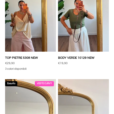
TOP PIETRE 5308 NEW
BODY VERDE 10129 NEW
Prezzo scontato
Prezzo scontato
€29,90
€19,90
3 colori disponibili
Esaurito
VESTE CURVY