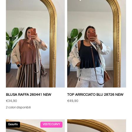
BLUSA RAFFA 260441 NEW
TOP ARRICCIATO BLU 28726 NEW
Prezzo scontato
Prezzo scontato
€34,90
€49,90
2 colori disponibili
Esaurito
VESTE CURVY