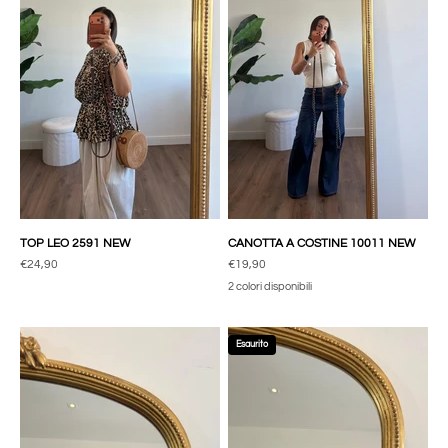
TOP LEO 2591 NEW
CANOTTA A COSTINE 10011 NEW
Prezzo scontato
Prezzo scontato
€24,90
€19,90
2 colori disponibili
Esaurito