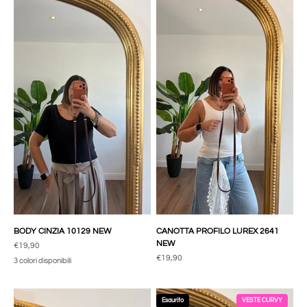
BODY CINZIA 10129 NEW
CANOTTA PROFILO LUREX 2641
NEW
Prezzo scontato
€19,90
Prezzo scontato
€19,90
3 colori disponibili
Esaurito
VESTE CURVY