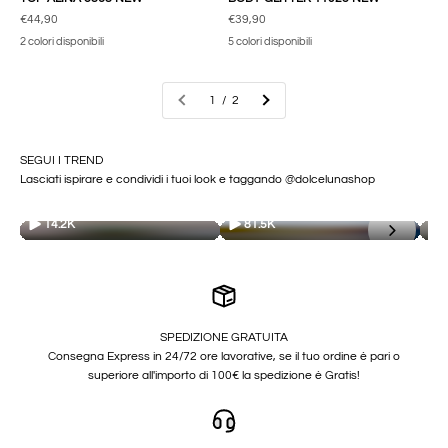
Prezzo scontato
Prezzo scontato
€44,90
€39,90
2 colori disponibili
5 colori disponibili
1 / 2
SEGUI I TREND
Lasciati ispirare e condividi i tuoi look e taggando @dolcelunashop
14.2K
81.5K
SPEDIZIONE GRATUITA
Consegna Express in 24/72 ore lavorative, se il tuo ordine è pari o
superiore all'importo di 100€ la spedizione è Gratis!