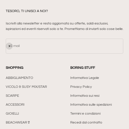
TESORO, TI UNISCI A NOI?
Iscriviti alla newsletter e resta aggiornata su offerte, saldi esclusivi,
ispirazioni ed eventi riservati solo a te. Promettiamo di inviarti solo cose belle.
Iscriviti alla newsletter
E-mail
SHOPPING
BORING STUFF
ABBIGLIAMENTO
Informativa Legale
VICOLO & SUSY MIX/STAR
Privacy Policy
SCARPE
Informativa sui resi
ACCESSORI
Informativa sulle spedizioni
GIOIELLI
Termini e condizioni
BEACHWEAR👙
Recedi dal contratto