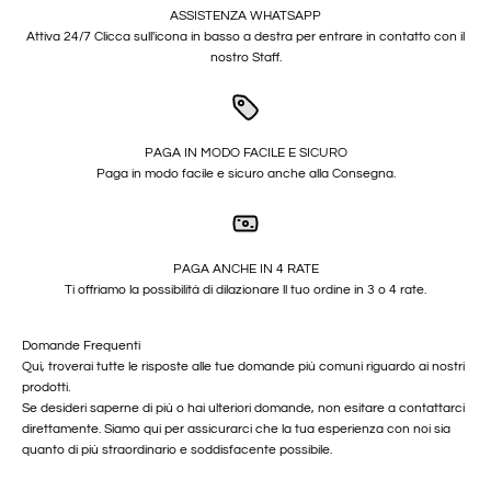
ASSISTENZA WHATSAPP
Attiva 24/7 Clicca sull'icona in basso a destra per entrare in contatto con il
nostro Staff.
PAGA IN MODO FACILE E SICURO
Paga in modo facile e sicuro anche alla Consegna.
PAGA ANCHE IN 4 RATE
Ti offriamo la possibilità di dilazionare ll tuo ordine in 3 o 4 rate.
Domande Frequenti
Qui, troverai tutte le risposte alle tue domande più comuni riguardo ai nostri
prodotti.
Se desideri saperne di più o hai ulteriori domande, non esitare a contattarci
direttamente. Siamo qui per assicurarci che la tua esperienza con noi sia
quanto di più straordinario e soddisfacente possibile.