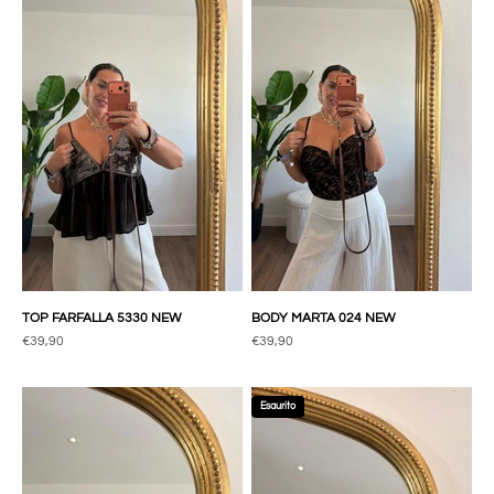
TOP FARFALLA 5330 NEW
BODY MARTA 024 NEW
Prezzo scontato
Prezzo scontato
€39,90
€39,90
Esaurito