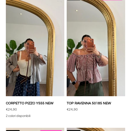
CORPETTO PIZZO Y555 NEW
TOP RAVENNA 50185 NEW
Prezzo scontato
Prezzo scontato
€24,90
€24,90
2 colori disponibili