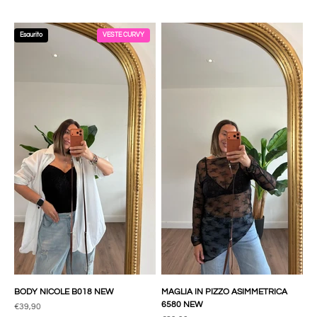
Esaurito
VESTE CURVY
BODY NICOLE B018 NEW
MAGLIA IN PIZZO ASIMMETRICA
6580 NEW
Prezzo scontato
€39,90