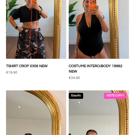
TSHIRT CROP 0356 NEW
COSTUME INTERO/BODY 19962
NEW
Prezzo scontato
€19,90
Prezzo scontato
€34,90
Esaurito
VESTE CURVY