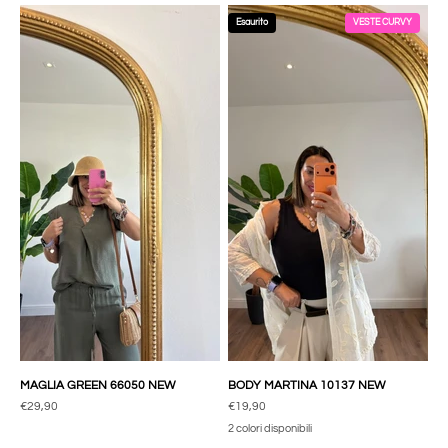
Esaurito
VESTE CURVY
MAGLIA GREEN 66050 NEW
BODY MARTINA 10137 NEW
Prezzo scontato
Prezzo scontato
€29,90
€19,90
2 colori disponibili