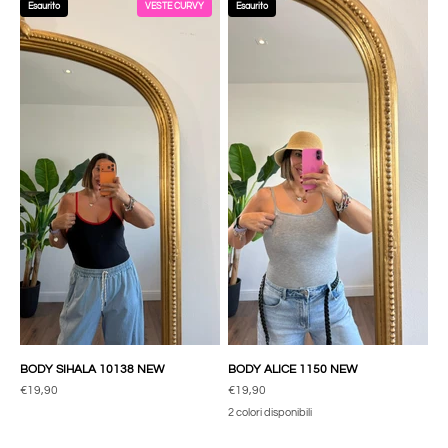
Esaurito
VESTE CURVY
Esaurito
BODY SIHALA 10138 NEW
BODY ALICE 1150 NEW
Prezzo scontato
Prezzo scontato
€19,90
€19,90
2 colori disponibili