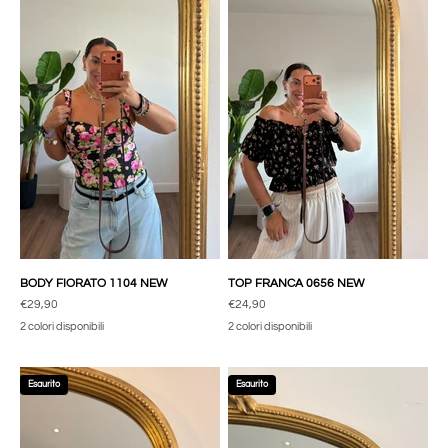
BODY FIORATO 1104 NEW
TOP FRANCA 0656 NEW
Prezzo scontato
Prezzo scontato
€29,90
€24,90
2 colori disponibili
2 colori disponibili
Esaurito
Esaurito