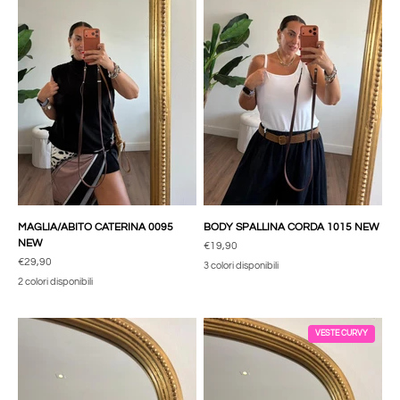
MAGLIA/ABITO CATERINA 0095
BODY SPALLINA CORDA 1015 NEW
NEW
Prezzo scontato
€19,90
Prezzo scontato
€29,90
3 colori disponibili
2 colori disponibili
VESTE CURVY