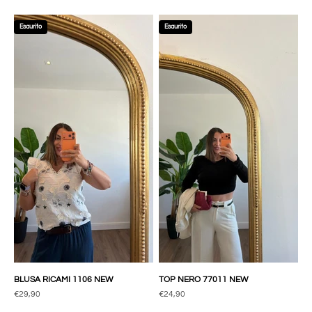
Esaurito
Esaurito
BLUSA RICAMI 1106 NEW
TOP NERO 77011 NEW
Prezzo scontato
Prezzo scontato
€29,90
€24,90