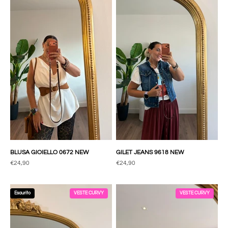
BLUSA GIOIELLO 0672 NEW
GILET JEANS 9618 NEW
Prezzo scontato
Prezzo scontato
€24,90
€24,90
Esaurito
VESTE CURVY
VESTE CURVY