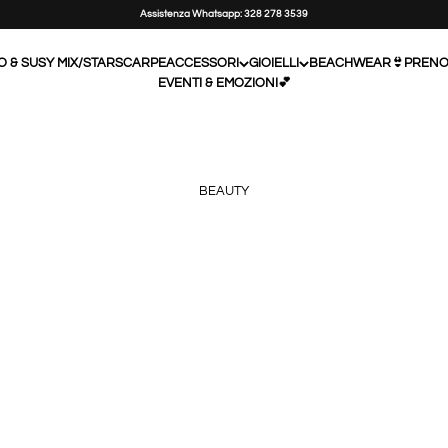
Assistenza Whatsapp: 328 278 3539
O & SUSY MIX/STAR
SCARPE
ACCESSORI
GIOIELLI
BEACHWEAR👙
PRENO
EVENTI & EMOZIONI💕