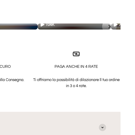
104K
75.7K
ICURO
PAGA ANCHE IN 4 RATE
alla Consegna.
Ti offriamo la possibilità di dilazionare ll tuo ordine
in 3 o 4 rate.